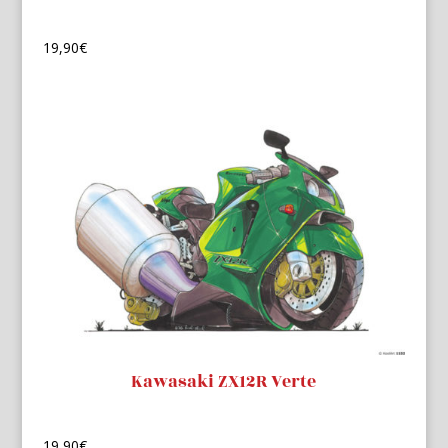
19,90
€
Kawasaki ZX12R Verte
19,90
€