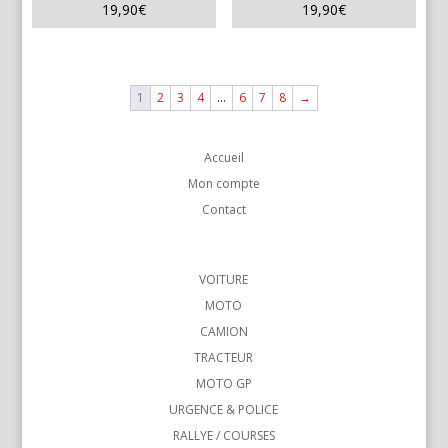
19,90
€
19,90
€
1
2
3
4
…
6
7
8
→
Accueil
Mon compte
Contact
VOITURE
MOTO
CAMION
TRACTEUR
MOTO GP
URGENCE & POLICE
RALLYE / COURSES