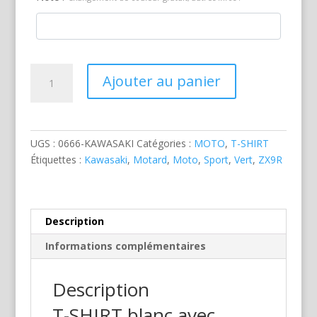
quantité
Ajouter au panier
de
Kawasaki
ZX9R
Verte
UGS :
0666-KAWASAKI
Catégories :
MOTO
,
T-SHIRT
Étiquettes :
Kawasaki
,
Motard
,
Moto
,
Sport
,
Vert
,
ZX9R
Description
Informations complémentaires
Description
T-SHIRT blanc avec