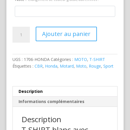
quantité
Ajouter au panier
de
Honda
CBR
600RR
UGS :
1706-HONDA
Catégories :
MOTO
,
T-SHIRT
Rouge
Étiquettes :
CBR
,
Honda
,
Motard
,
Moto
,
Rouge
,
Sport
Description
Informations complémentaires
Description
T-SHIRT blanc avec