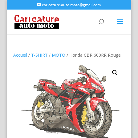
caricature.auto.moto@gmail.com
Accueil
/
T-SHIRT
/
MOTO
/ Honda CBR 600RR Rouge