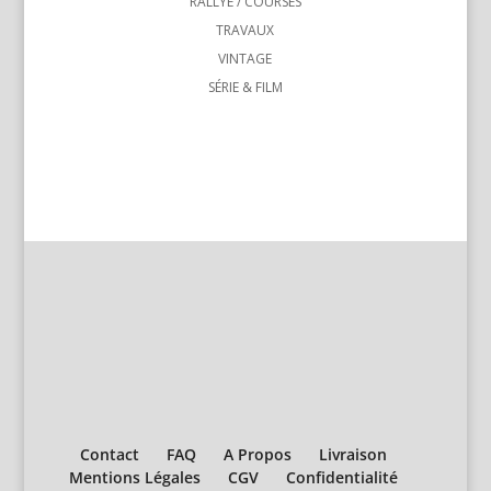
RALLYE / COURSES
TRAVAUX
VINTAGE
SÉRIE & FILM
Contact
FAQ
A Propos
Livraison
Mentions Légales
CGV
Confidentialité