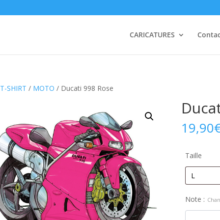
CARICATURES
Conta
T-SHIRT
/
MOTO
/ Ducati 998 Rose
Ducat
19,90
Taille
Note :
Chan