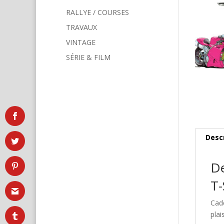
RALLYE / COURSES
TRAVAUX
VINTAGE
SÉRIE & FILM
Desc
De
T-
Cad
plai