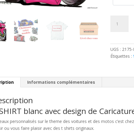
quantité
de
Ducati
998
Rose
UGS :
2175
Étiquettes :
ription
Informations complémentaires
scription
SHIRT blanc avec design de Caricatu
eaux personnalisés sur le theme des voitures et des motos c’est c
sir ou vous faire plaisir avec des t shirts originaux.