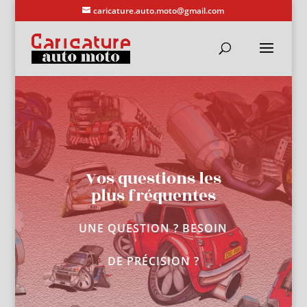
caricature.auto.moto@gmail.com
Vos questions les
plus fréquentes
UNE QUESTION ? BESOIN
DE PRÉCISION ?