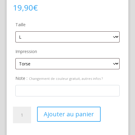
19,90
€
Taille
Impression
Note :
Changement de couleur gratuit, autres infos ?
quantité
Ajouter au panier
de
Suzuki
GSXR