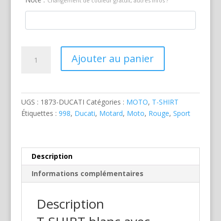
Changement de couleur gratuit, autres infos ?
quantité
Ajouter au panier
de
Ducati
998
Moto
UGS :
1873-DUCATI
Catégories :
MOTO
,
T-SHIRT
Rouge
Étiquettes :
998
,
Ducati
,
Motard
,
Moto
,
Rouge
,
Sport
Description
Informations complémentaires
Description