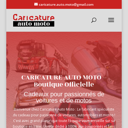
caricature.auto.moto@gmail.com
CARICATURE AUTO MOTO –
Boutique Officielle
Cadeaux pour passionnés de
voitures et de motos
Bienvenue chez Caricature Auto Moto : Le fabricant spécialiste
du cadeau pour passionné de voitures, automobiles et motos !
C’est avec grand plaisir que toute l’équipe vous accueille sur sa
boutique en ligne. Un site dédié à 100% aux passionnés et fans