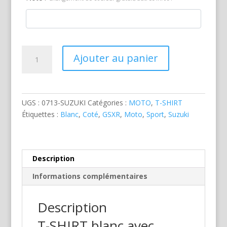
quantité
Ajouter au panier
de
Suzuki
GSXR
Blanche
UGS :
0713-SUZUKI
Catégories :
MOTO
,
T-SHIRT
Étiquettes :
Blanc
,
Coté
,
GSXR
,
Moto
,
Sport
,
Suzuki
Description
Informations complémentaires
Description
T-SHIRT blanc avec