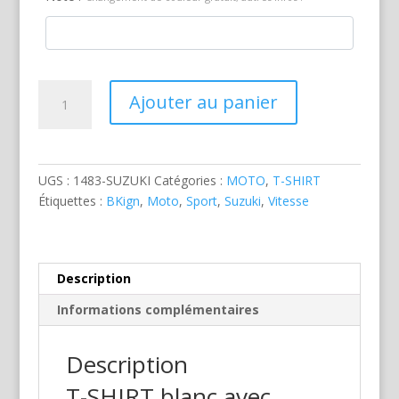
quantité
Ajouter au panier
de
Suzuki
Bking
UGS :
1483-SUZUKI
Catégories :
MOTO
,
T-SHIRT
Étiquettes :
BKign
,
Moto
,
Sport
,
Suzuki
,
Vitesse
Description
Informations complémentaires
Description
T-SHIRT blanc avec