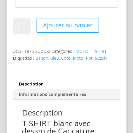
quantité
Ajouter au panier
de
Suzuki
Bandit
Bleue
UGS :
1876-SUZUKI
Catégories :
MOTO
,
T-SHIRT
Étiquettes :
Bandit
,
Bleu
,
Coté
,
Moto
,
Pot
,
Suzuki
Description
Informations complémentaires
Description
T-SHIRT blanc avec
design de Caricature