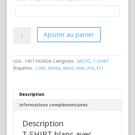
quantité
Ajouter au panier
de
Honda
X11
Noire
UGS :
1457-HONDA
Catégories :
MOTO
,
T-SHIRT
Étiquettes :
Coté
,
Honda
,
Moto
,
Noir
,
Pot
,
X11
Description
Informations complémentaires
Description
T-SHIRT blanc avec