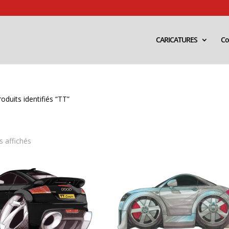
CARICATURES
Co
oduits identifiés “TT”
Trié
s affichés
par
popularité