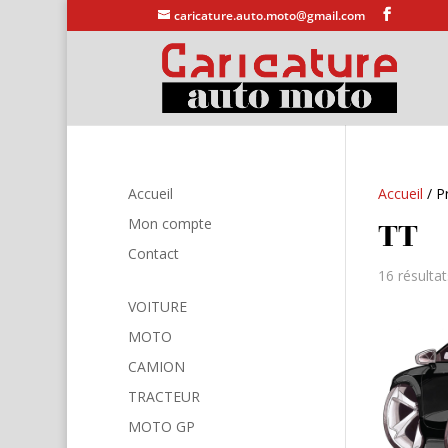
caricature.auto.moto@gmail.com
Accueil
Accueil
/ Pr
TT
Mon compte
Contact
16 résultat
VOITURE
MOTO
CAMION
TRACTEUR
MOTO GP