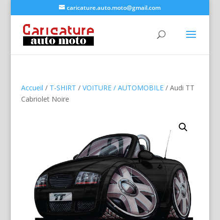
caricature.auto.moto@gmail.com
Accueil
/
T-SHIRT
/
VOITURE / AUTOMOBILE
/ Audi TT
Cabriolet Noire