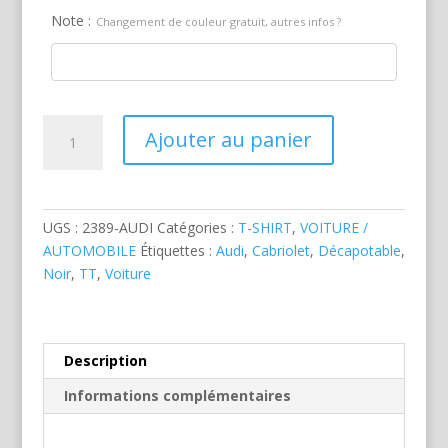
Note :
Changement de couleur gratuit, autres infos ?
quantité
Ajouter au panier
de
Audi
TT
Cabriolet
UGS :
2389-AUDI
Catégories :
T-SHIRT
,
VOITURE /
Noire
AUTOMOBILE
Étiquettes :
Audi
,
Cabriolet
,
Décapotable
,
Noir
,
TT
,
Voiture
Description
Informations complémentaires