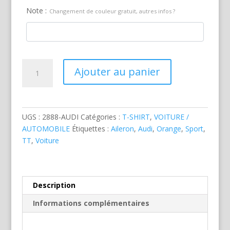
Note :
Changement de couleur gratuit, autres infos ?
quantité
Ajouter au panier
de
Audi
TT
Arriere
UGS :
2888-AUDI
Catégories :
T-SHIRT
,
VOITURE /
Orange
AUTOMOBILE
Étiquettes :
Aileron
,
Audi
,
Orange
,
Sport
,
TT
,
Voiture
Description
Informations complémentaires