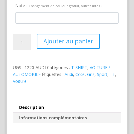
Note :
Changement de couleur gratuit, autres infos ?
quantité
Ajouter au panier
de
Audi
TT
Grise
UGS :
1220-AUDI
Catégories :
T-SHIRT
,
VOITURE /
AUTOMOBILE
Étiquettes :
Audi
,
Coté
,
Gris
,
Sport
,
TT
,
Voiture
Description
Informations complémentaires