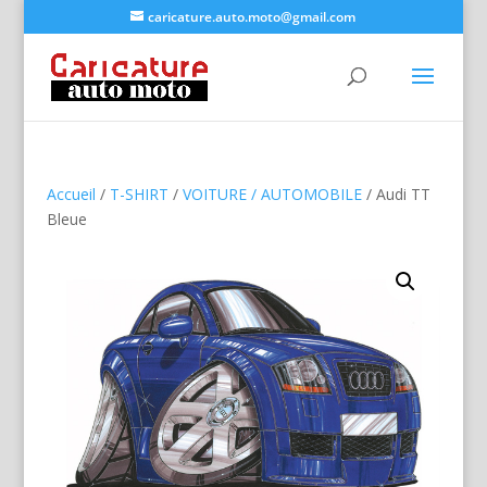
caricature.auto.moto@gmail.com
Accueil
/
T-SHIRT
/
VOITURE / AUTOMOBILE
/ Audi TT
Bleue