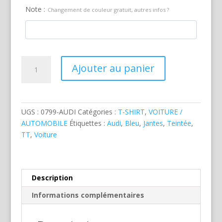
Note :
Changement de couleur gratuit, autres infos ?
quantité
Ajouter au panier
de
Audi
TT
Bleue
UGS :
0799-AUDI
Catégories :
T-SHIRT
,
VOITURE /
AUTOMOBILE
Étiquettes :
Audi
,
Bleu
,
Jantes
,
Teintée
,
TT
,
Voiture
Description
Informations complémentaires