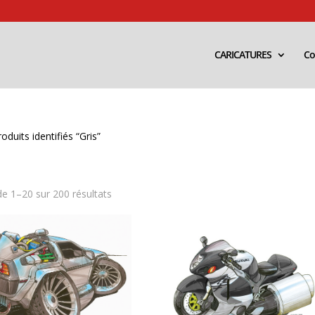
CARICATURES
Co
oduits identifiés “Gris”
Trié
de 1–20 sur 200 résultats
par
popularité