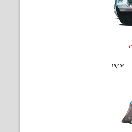
C
19,90
€