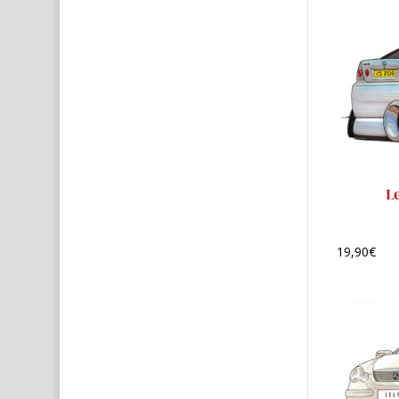
L
19,90
€