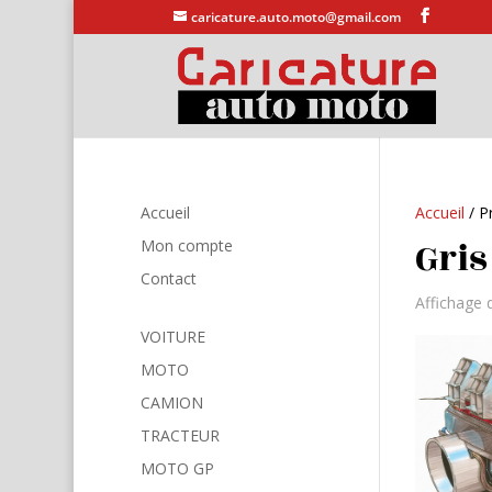
caricature.auto.moto@gmail.com
Accueil
Accueil
/ Pr
Gris
Mon compte
Contact
Affichage 
VOITURE
MOTO
CAMION
TRACTEUR
MOTO GP