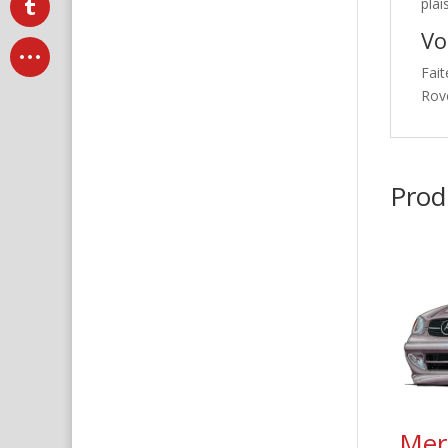
plai
Vo
Fait
Rove
Produ
Mer