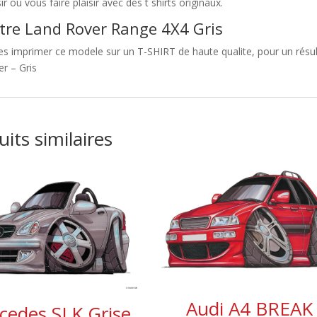
sir ou vous faire plaisir avec des t shirts originaux.
tre Land Rover Range 4X4 Gris
es imprimer ce modele sur un T-SHIRT de haute qualite, pour un résul
r – Gris
its similaires
Audi A4 BREAK
cedes SLK Grise