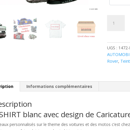
quantité
de
Land
Rover
Range
UGS :
1472
4X4
AUTOMOBI
Gris
Rover
,
Tein
ription
Informations complémentaires
scription
SHIRT blanc avec design de Caricatu
eaux personnalisés sur le theme des voitures et des motos c’est c