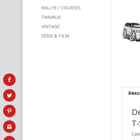
RALLYE / COURSES
TRAVAUX
VINTAGE
SÉRIE & FILM
Desc
De
T-
Cad