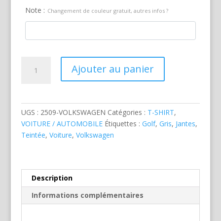
Note :
Changement de couleur gratuit, autres infos ?
quantité
Ajouter au panier
de
Volkswagen
Golf
Grise
UGS :
2509-VOLKSWAGEN
Catégories :
T-SHIRT
,
VOITURE / AUTOMOBILE
Étiquettes :
Golf
,
Gris
,
Jantes
,
Teintée
,
Voiture
,
Volkswagen
Description
Informations complémentaires