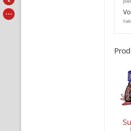
plai
Vo
Fait
Produ
Su