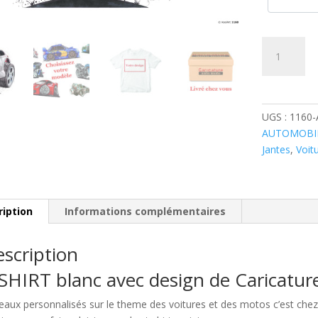
quantité
de
Alfa
Roméo
147
UGS :
1160
Grise
AUTOMOBI
Jantes
,
Voit
ription
Informations complémentaires
scription
SHIRT blanc avec design de Caricatu
eaux personnalisés sur le theme des voitures et des motos c’est c