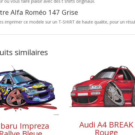
sir ou vous faire plaisir avec des t shirts originaux.
tre Alfa Roméo 147 Grise
es imprimer ce modele sur un T-SHIRT de haute qualite, pour un résult
its similaires
Audi A4 BREAK
baru Impreza
Rouge
Rallye Bleue