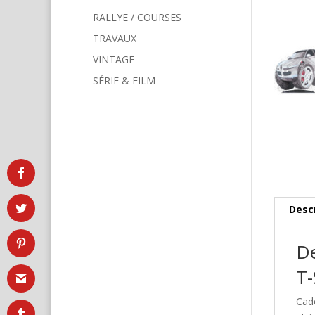
RALLYE / COURSES
TRAVAUX
VINTAGE
SÉRIE & FILM
Desc
De
T-
Cad