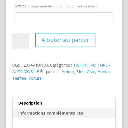
Note :
Changement de couleur gratuit, autres infos ?
quantité
Ajouter au panier
de
Honda
Civic
Type
UGS :
2034-HONDA
Catégories :
T-SHIRT
,
VOITURE /
R
AUTOMOBILE
Étiquettes :
Arriere
,
Bleu
,
Civic
,
Honda
,
Bleue
Teintée
,
Voiture
Description
Informations complémentaires