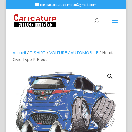
caricature.auto.moto@gmail.com
Accueil
/
T-SHIRT
/
VOITURE / AUTOMOBILE
/ Honda
Civic Type R Bleue