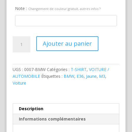
Note :
Changement de couleur gratuit, autres infos ?
quantité
Ajouter au panier
de
BMW
M3
Cabriolet
UGS :
0007-BMW
Catégories :
T-SHIRT
,
VOITURE /
Jaune
AUTOMOBILE
Étiquettes :
BMW
,
E36
,
Jaune
,
M3
,
Voiture
Description
Informations complémentaires