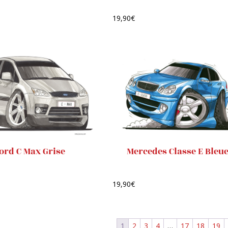
19,90
€
ord C Max Grise
Mercedes Classe E Bleu
19,90
€
1
2
3
4
…
17
18
19