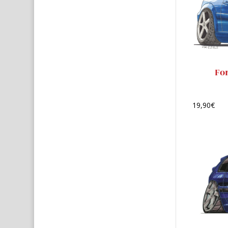
Fo
19,90
€