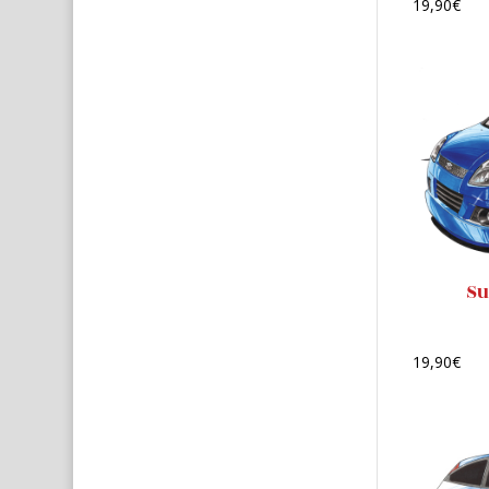
19,90
€
Su
19,90
€