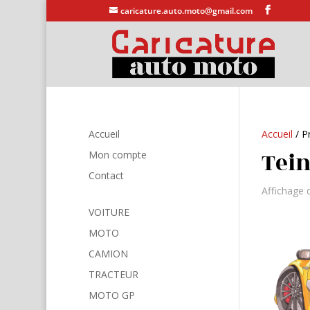
caricature.auto.moto@gmail.com
Accueil
Accueil
/ Pr
Tein
Mon compte
Contact
Affichage 
VOITURE
MOTO
CAMION
TRACTEUR
MOTO GP