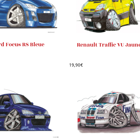
rd Focus RS Bleue
Renault Traffic VU Jaun
19,90
€