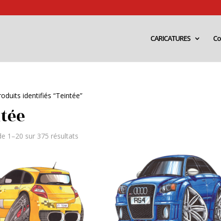
CARICATURES
Co
oduits identifiés “Teintée”
tée
Trié
de 1–20 sur 375 résultats
par
popularité