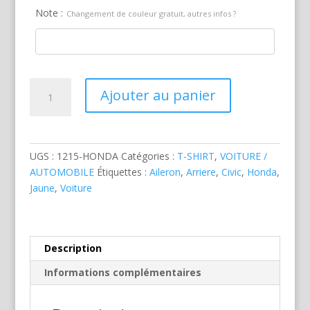
Note :
Changement de couleur gratuit, autres infos ?
quantité
Ajouter au panier
de
Honda
Civic
CRX
UGS :
1215-HONDA
Catégories :
T-SHIRT
,
VOITURE /
Jaune
AUTOMOBILE
Étiquettes :
Aileron
,
Arriere
,
Civic
,
Honda
,
Jaune
,
Voiture
Description
Informations complémentaires