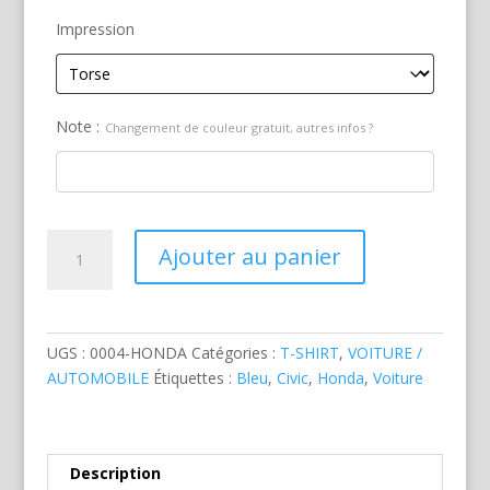
Impression
Note :
Changement de couleur gratuit, autres infos ?
quantité
Ajouter au panier
de
Honda
Civic
Bleue
UGS :
0004-HONDA
Catégories :
T-SHIRT
,
VOITURE /
AUTOMOBILE
Étiquettes :
Bleu
,
Civic
,
Honda
,
Voiture
Description