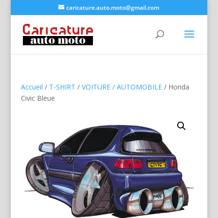
caricature.auto.moto@gmail.com
Accueil
/
T-SHIRT
/
VOITURE / AUTOMOBILE
/ Honda
Civic Bleue