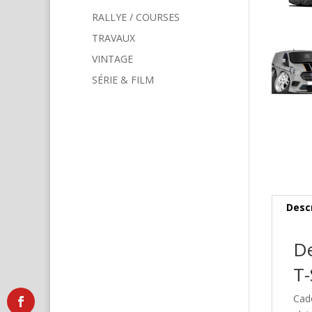
RALLYE / COURSES
TRAVAUX
VINTAGE
SÉRIE & FILM
Desc
De
T-
Cad