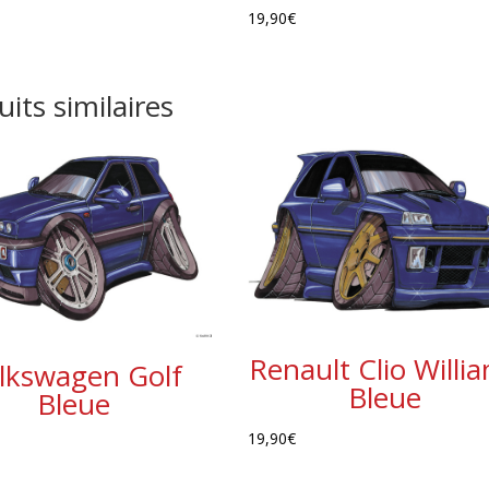
19,90
€
its similaires
Renault Clio Willi
lkswagen Golf
Bleue
Bleue
19,90
€