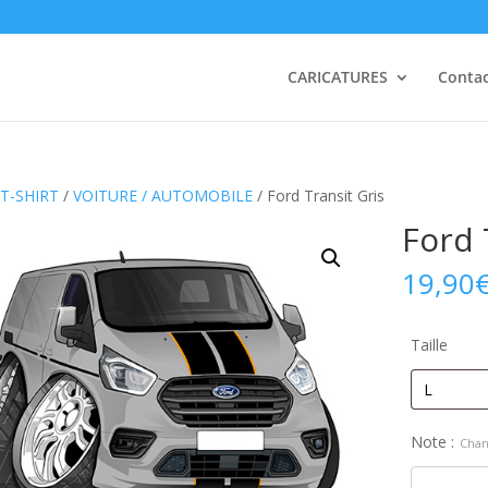
CARICATURES
Conta
T-SHIRT
/
VOITURE / AUTOMOBILE
/ Ford Transit Gris
Ford 
19,90
Taille
Note :
Chan