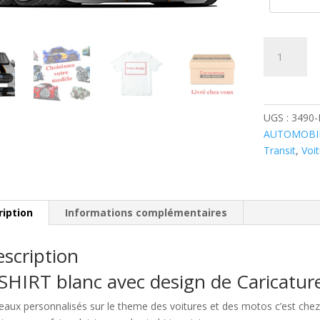
quantité
de
Ford
Transit
Gris
UGS :
3490
AUTOMOBI
Transit
,
Voi
ription
Informations complémentaires
scription
SHIRT blanc avec design de Caricatu
eaux personnalisés sur le theme des voitures et des motos c’est c