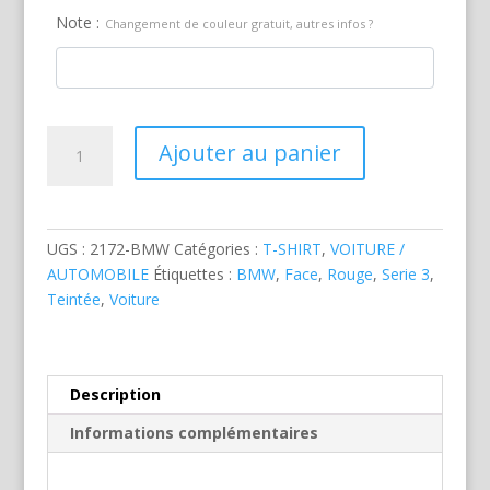
Note :
Changement de couleur gratuit, autres infos ?
quantité
Ajouter au panier
de
BMW
Serie
3
UGS :
2172-BMW
Catégories :
T-SHIRT
,
VOITURE /
Rouge
AUTOMOBILE
Étiquettes :
BMW
,
Face
,
Rouge
,
Serie 3
,
Teintée
,
Voiture
Description
Informations complémentaires