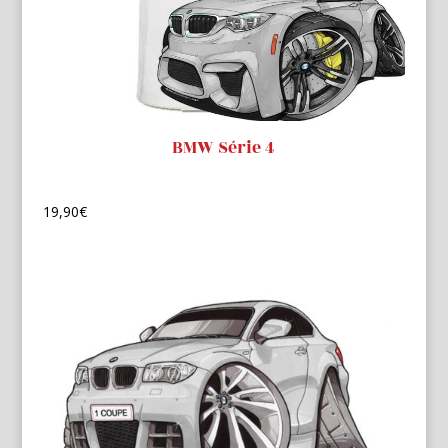
BMW Série 4
19,90
€