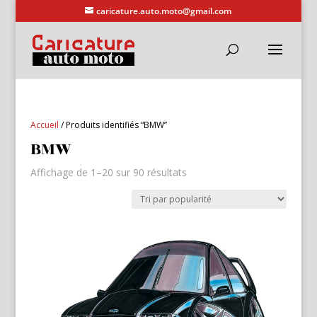
caricature.auto.moto@gmail.com
Accueil
/ Produits identifiés “BMW”
BMW
Trié
Affichage de 1–20 sur 90 résultats
par
popularité