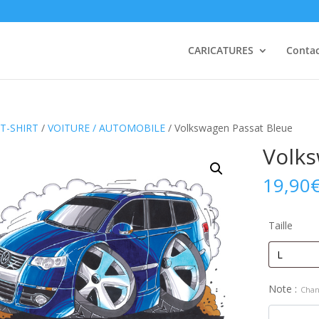
CARICATURES
Conta
T-SHIRT
/
VOITURE / AUTOMOBILE
/ Volkswagen Passat Bleue
Volks
19,90
Taille
Note :
Chan