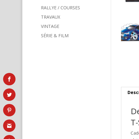
RALLYE / COURSES
TRAVAUX
VINTAGE
SÉRIE & FILM
Desc
De
T-
Cad