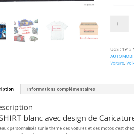
quantité
de
Volkswagen
Passat
Bleue
UGS :
1913
AUTOMOBI
Voiture
,
Vol
ription
Informations complémentaires
scription
SHIRT blanc avec design de Caricatu
eaux personnalisés sur le theme des voitures et des motos c’est c