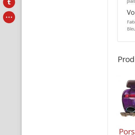
plai
Vo
Fait
Ble
Produ
Pors