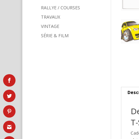
RALLYE / COURSES
TRAVAUX
VINTAGE
SÉRIE & FILM
Desc
De
T-
Cad