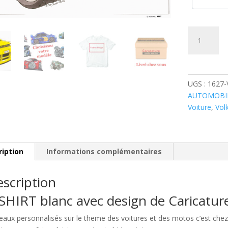
quantité
de
Volkswagen
Golf
Jaune
UGS :
1627
AUTOMOBI
Voiture
,
Vol
ription
Informations complémentaires
scription
SHIRT blanc avec design de Caricatu
eaux personnalisés sur le theme des voitures et des motos c’est c