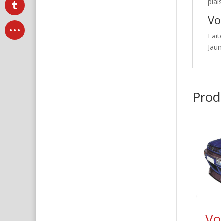
plai
Vo
Fait
Jau
Produ
Vo