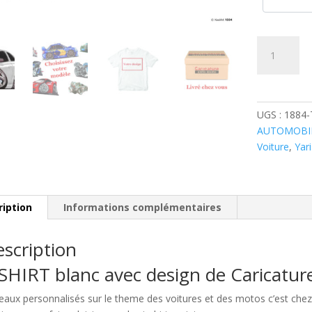
quantité
de
Toyota
Yaris
City
UGS :
1884
Grise
AUTOMOBI
Voiture
,
Yar
ription
Informations complémentaires
scription
SHIRT blanc avec design de Caricatu
eaux personnalisés sur le theme des voitures et des motos c’est c