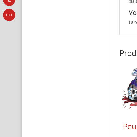
plai
Vo
Fait
Produ
Peu