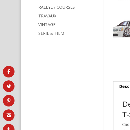
RALLYE / COURSES
TRAVAUX
VINTAGE
SÉRIE & FILM
Desc
De
T-
Cad