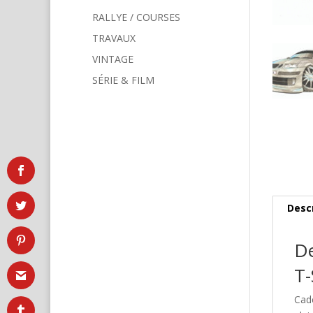
RALLYE / COURSES
TRAVAUX
VINTAGE
SÉRIE & FILM
Desc
De
T-
Cad