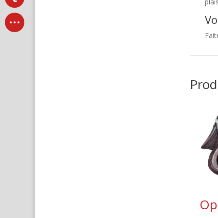
plai
Vo
Fait
Produ
Ope