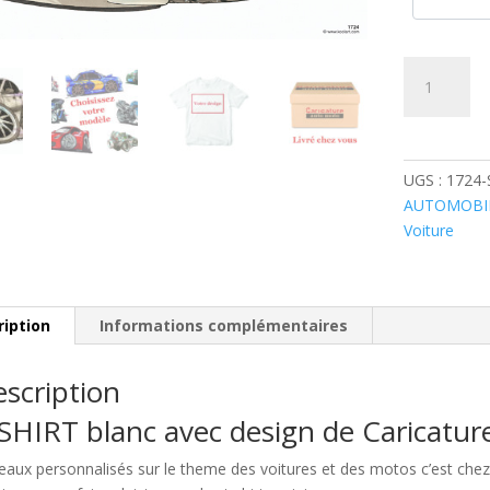
quantité
de
Saab
93
Grise
UGS :
1724
AUTOMOBI
Voiture
ription
Informations complémentaires
scription
SHIRT blanc avec design de Caricatu
eaux personnalisés sur le theme des voitures et des motos c’est c