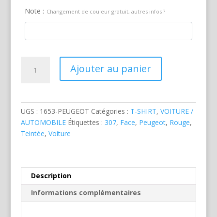
Note :
Changement de couleur gratuit, autres infos ?
quantité
Ajouter au panier
de
Peugeot
307
CC
UGS :
1653-PEUGEOT
Catégories :
T-SHIRT
,
VOITURE /
Rouge
AUTOMOBILE
Étiquettes :
307
,
Face
,
Peugeot
,
Rouge
,
Teintée
,
Voiture
Description
Informations complémentaires