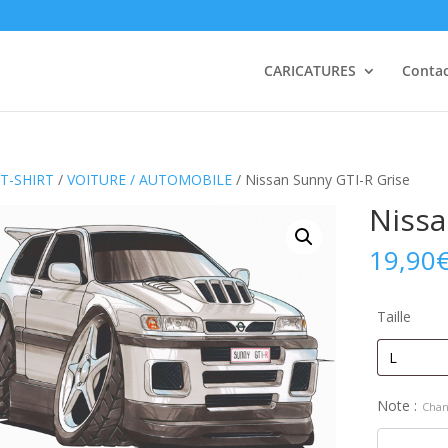
CARICATURES
Conta
T-SHIRT
/
VOITURE / AUTOMOBILE
/ Nissan Sunny GTI-R Grise
Nissa
19,90
Taille
Note :
Chan