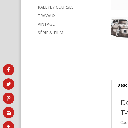
RALLYE / COURSES
TRAVAUX
VINTAGE
SÉRIE & FILM
Desc
De
T-
Cad