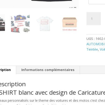
quantité
de
Nissan
Sunny
GTI-
UGS :
1602
R
AUTOMOBI
Grise
Teintée
,
Voi
ription
Informations complémentaires
scription
SHIRT blanc avec design de Caricatu
eaux personnalisés sur le theme des voitures et des motos c’est c