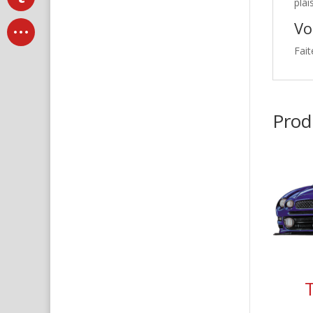
plai
Vo
Fait
Produ