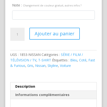
Note :
Changement de couleur gratuit, autres infos ?
quantité
Ajouter au panier
de
Nissan
Skyline
F&F
UGS :
1853-NISSAN
Catégories :
SÉRIE / FILM /
TÉLÉVISION / TV
,
T-SHIRT
Étiquettes :
Bleu
,
Coté
,
Fast
& Furious
,
Gris
,
Nissan
,
Skyline
,
Voiture
Description
Informations complémentaires