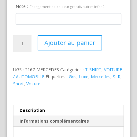
Note :
Changement de couleur gratuit, autres infos ?
quantité
Ajouter au panier
de
Mercedes
SLR
Grise
UGS :
2167-MERCEDES
Catégories :
T-SHIRT
,
VOITURE
/ AUTOMOBILE
Étiquettes :
Gris
,
Luxe
,
Mercedes
,
SLR
,
Sport
,
Voiture
Description
Informations complémentaires