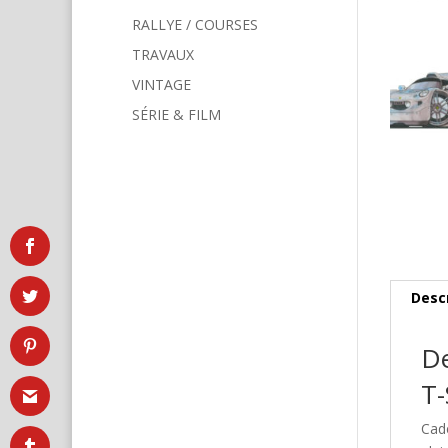
RALLYE / COURSES
TRAVAUX
VINTAGE
SÉRIE & FILM
Desc
De
T-
Cad