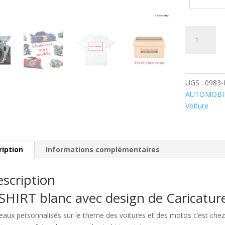
quantité
de
Lotus
Exige
Sport
UGS :
0983
Grise
AUTOMOBI
Voiture
ription
Informations complémentaires
scription
SHIRT blanc avec design de Caricatu
eaux personnalisés sur le theme des voitures et des motos c’est c