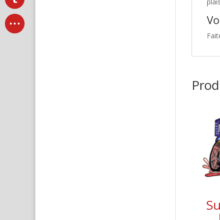
plai
Vo
Fait
Produ
Su