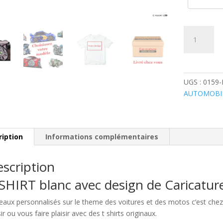
quantité
de
Lotus
Concept
Car
UGS :
0159
Grise
AUTOMOBI
ription
Informations complémentaires
scription
SHIRT blanc avec design de Caricatu
eaux personnalisés sur le theme des voitures et des motos c’est c
sir ou vous faire plaisir avec des t shirts originaux.