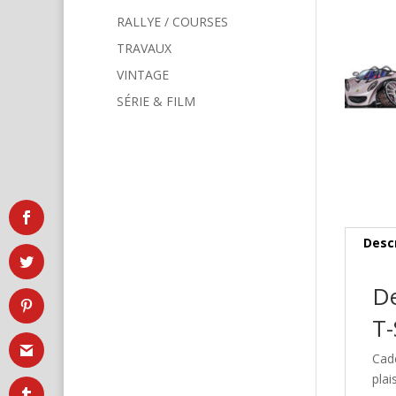
RALLYE / COURSES
TRAVAUX
VINTAGE
SÉRIE & FILM
Desc
De
T-
Cad
plai