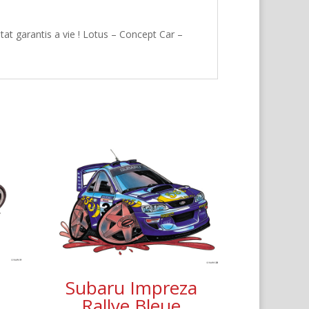
at garantis a vie ! Lotus – Concept Car –
Subaru Impreza
e
Rallye Bleue