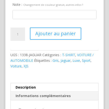
Note :
Changement de couleur gratuit, autres infos ?
quantité
Ajouter au panier
de
Jaguar
XJS
Grise
UGS :
1338-JAGUAR
Catégories :
T-SHIRT
,
VOITURE /
AUTOMOBILE
Étiquettes :
Gris
,
Jaguar
,
Luxe
,
Sport
,
Voiture
,
XJS
Description
Informations complémentaires