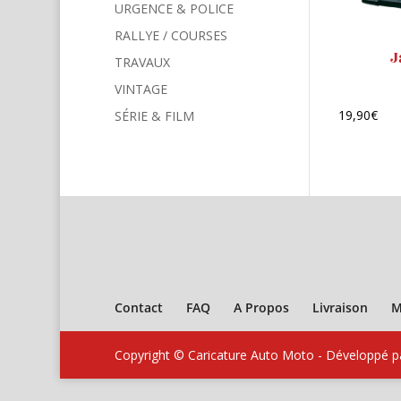
URGENCE & POLICE
RALLYE / COURSES
J
TRAVAUX
VINTAGE
19,90
€
SÉRIE & FILM
Contact
FAQ
A Propos
Livraison
M
Copyright © Caricature Auto Moto - Développé 