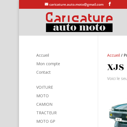
caricature.auto.moto@gmail.com
Accueil
Accueil
/ Pr
XJS
Mon compte
Contact
Voici le seu
VOITURE
MOTO
CAMION
TRACTEUR
MOTO GP