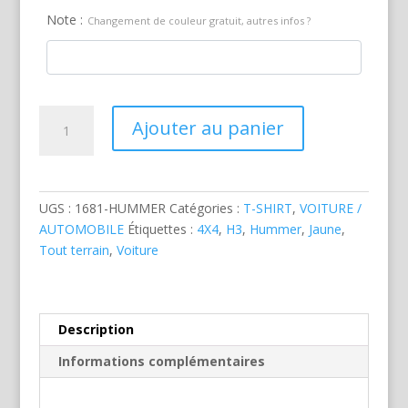
Note :
Changement de couleur gratuit, autres infos ?
quantité
Ajouter au panier
de
Hummer
H3
Jaune
UGS :
1681-HUMMER
Catégories :
T-SHIRT
,
VOITURE /
AUTOMOBILE
Étiquettes :
4X4
,
H3
,
Hummer
,
Jaune
,
Tout terrain
,
Voiture
Description
Informations complémentaires