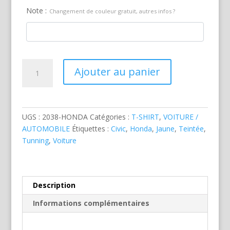
Note :
Changement de couleur gratuit, autres infos ?
quantité
Ajouter au panier
de
Honda
Civic
Jaune
UGS :
2038-HONDA
Catégories :
T-SHIRT
,
VOITURE /
AUTOMOBILE
Étiquettes :
Civic
,
Honda
,
Jaune
,
Teintée
,
Tunning
,
Voiture
Description
Informations complémentaires