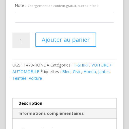
Note :
Changement de couleur gratuit, autres infos ?
quantité
Ajouter au panier
de
Honda
Civic
Bleue
UGS :
1478-HONDA
Catégories :
T-SHIRT
,
VOITURE /
AUTOMOBILE
Étiquettes :
Bleu
,
Civic
,
Honda
,
Jantes
,
Teintée
,
Voiture
Description
Informations complémentaires