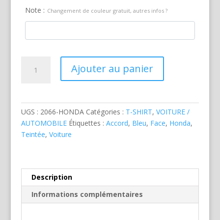
Note :
Changement de couleur gratuit, autres infos ?
quantité
Ajouter au panier
de
Honda
Accord
Bleue
UGS :
2066-HONDA
Catégories :
T-SHIRT
,
VOITURE /
AUTOMOBILE
Étiquettes :
Accord
,
Bleu
,
Face
,
Honda
,
Teintée
,
Voiture
Description
Informations complémentaires