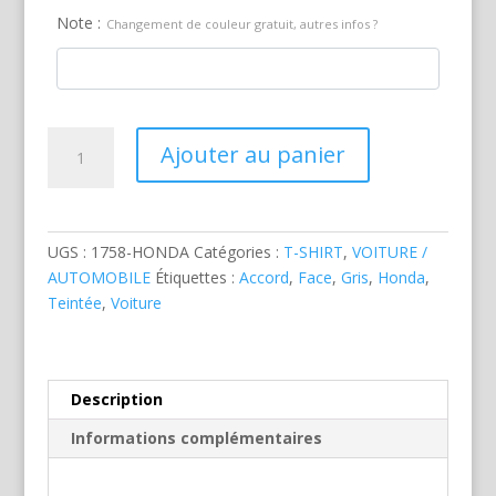
Note :
Changement de couleur gratuit, autres infos ?
quantité
Ajouter au panier
de
Honda
Accord
4P
UGS :
1758-HONDA
Catégories :
T-SHIRT
,
VOITURE /
Grise
AUTOMOBILE
Étiquettes :
Accord
,
Face
,
Gris
,
Honda
,
Teintée
,
Voiture
Description
Informations complémentaires