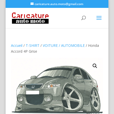
caricature.auto.moto@gmail.com
Accueil
/
T-SHIRT
/
VOITURE / AUTOMOBILE
/ Honda
Accord 4P Grise