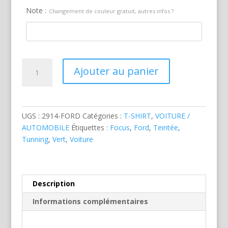
Note :
Changement de couleur gratuit, autres infos ?
quantité
Ajouter au panier
de
Ford
Focus
RS
UGS :
2914-FORD
Catégories :
T-SHIRT
,
VOITURE /
Verte
AUTOMOBILE
Étiquettes :
Focus
,
Ford
,
Teintée
,
Tunning
,
Vert
,
Voiture
Description
Informations complémentaires