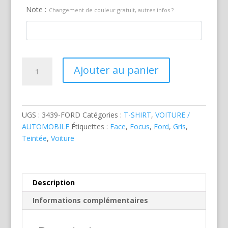
Note :
Changement de couleur gratuit, autres infos ?
quantité
Ajouter au panier
de
Ford
Focus
Grise
UGS :
3439-FORD
Catégories :
T-SHIRT
,
VOITURE /
AUTOMOBILE
Étiquettes :
Face
,
Focus
,
Ford
,
Gris
,
Teintée
,
Voiture
Description
Informations complémentaires